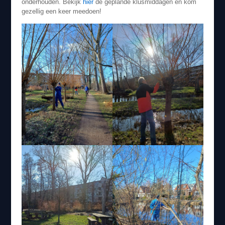
onderhouden. Bekijk
hier
de geplande klusmiddagen en kom
gezellig een keer meedoen!