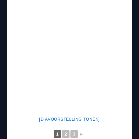
[DIAVOORSTELLING TONEN]
1
2
3
►