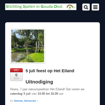
5 juli feest op Het Eiland
MEI
6
2025
Uitnodiging
Hoera, 7 jaar natuurspeeltuin Het Eiland! Dat vieren we
zaterdag 5 juli
van
14.00 tot 16.00
uur.
By
Website_Beheerder
•