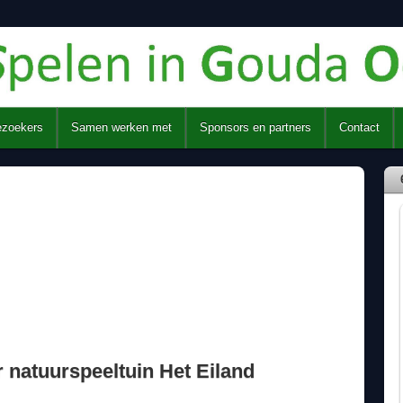
ezoekers
Samen werken met
Sponsors en partners
Contact
natuurspeeltuin Het Eiland