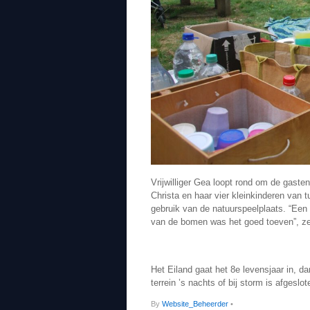
Vrijwilliger Gea loopt rond om de gaste
Christa en haar vier kleinkinderen van
gebruik van de natuurspeelplaats. “Een
van de bomen was het goed toeven”, z
Het Eiland gaat het 8e levensjaar in, dan
terrein ’s nachts of bij storm is afgeslot
By
Website_Beheerder
•