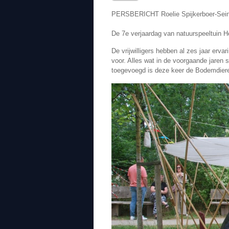
PERSBERICHT Roelie Spijk
De 7e verjaardag van natuurspeeltuin H
De vrijwilligers hebben al zes jaar ervar
voor. Alles wat in de voorgaande jaren
toegevoegd is deze keer de Bodemdieren