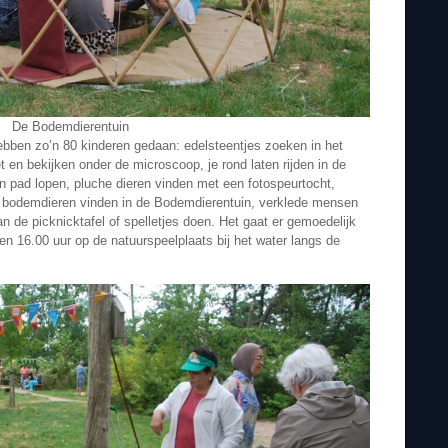
De Bodemdierentuin
bben zo’n 80 kinderen gedaan: edelsteentjes zoeken in het
en bekijken onder de microscoop, je rond laten rijden in de
n pad lopen, pluche dieren vinden met een fotospeurtocht,
l , bodemdieren vinden in de Bodemdierentuin, verklede mensen
n de picknicktafel of spelletjes doen. Het gaat er gemoedelijk
 en 16.00 uur op de natuurspeelplaats bij het water langs de