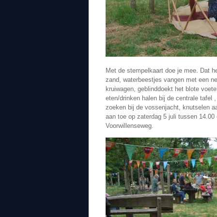
Met de stempelkaart doe je mee. Dat he
zand, waterbeestjes vangen met een net 
kruiwagen, geblinddoekt het blote voete
eten/drinken halen bij de centrale tafe
zoeken bij de vossenjacht, knutselen aa
aan toe op zaterdag 5 juli tussen 14.00
Voorwillenseweg.