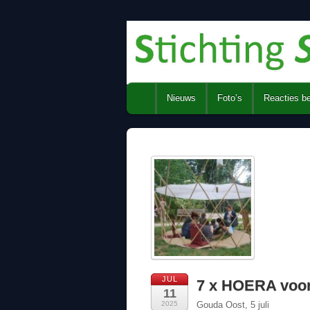
Nieuws
Foto’s
Reacties b
JUL
7 x HOERA voor 
11
2025
Gouda Oost, 5 juli