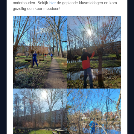
onderhouden. Bekijk
hier
de geplande klusmiddagen en kom
gezellig een keer meedoen!